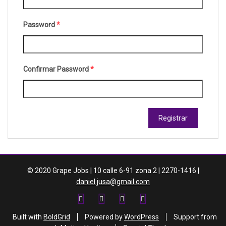
Password
*
Confirmar Password
*
Registrar
© 2020 Grape Jobs | 10 calle 6-91 zona 2 | 2270-1416 |
daniel.jusa@gmail.com
FACEBOOK
TWITTER
INSTAGRAM
LINKEDIN
Built with
BoldGrid
Powered by
WordPress
Support from