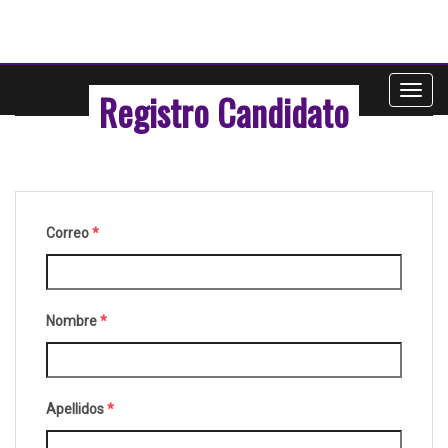
Registro Candidato
Toggl
navig
Correo
*
Nombre
*
Apellidos
*