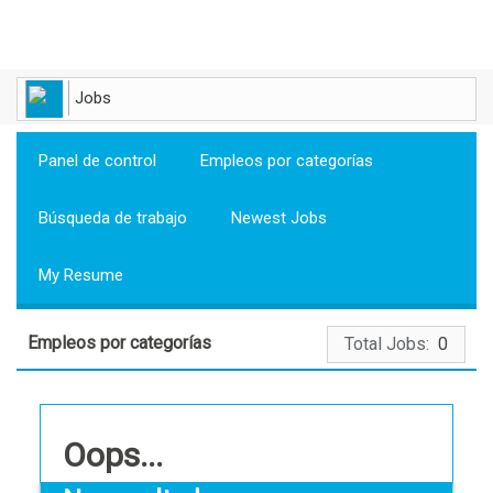
Jobs
Toggl
navig
Panel de control
Empleos por categorías
Búsqueda de trabajo
Newest Jobs
My Resume
Empleos por categorías
Total Jobs:
0
Oops...