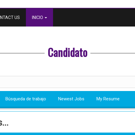
NTACT US
INICIO
Candidato
Búsqueda de trabajo
Newest Jobs
My Resume
...