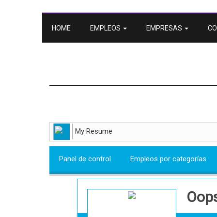
HOME
EMPLEOS
EMPRESAS
CO
My Resume
Panel de control
Empleos por categorías
Oops