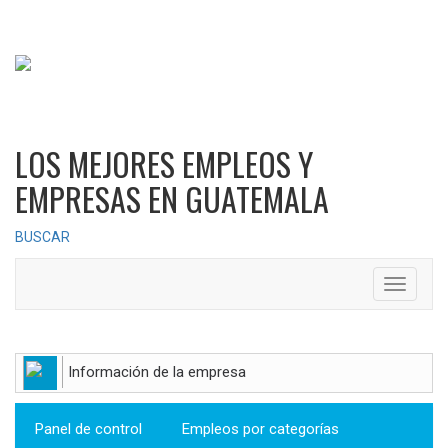
LOS MEJORES EMPLEOS Y
EMPRESAS EN GUATEMALA
BUSCAR
Toggle
navigati
Información de la empresa
Panel de control
Empleos por categorías